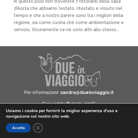
In questo post non troverete 7 ristoranti della Valle
d’Aosta che abbiamo testato, ritestato e vissuto nel
tempo e che a nostro parere sono tra i migliori della
regione, sia come cucina che come ambientazione e
servizio. Sicuramente ve ne sono altri allo stesso...
Per informazioni:
sandra@dueinviaggio.it
Copyrights © 2017 - 2026
Usiamo i cookie per fornirti la miglior esperienza d'uso e
Due in Viaggio - All Rights Reserved -
Informativa
navigazione sul nostro sito web.
sulla privacy
Close GDPR Cookie Banner
Accetta