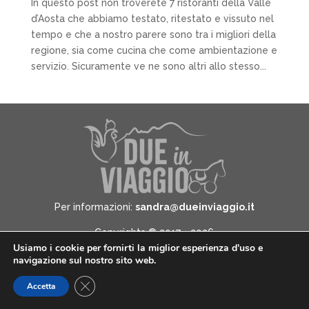
In questo post non troverete 7 ristoranti della Valle
d’Aosta che abbiamo testato, ritestato e vissuto nel
tempo e che a nostro parere sono tra i migliori della
regione, sia come cucina che come ambientazione e
servizio. Sicuramente ve ne sono altri allo stesso...
Per informazioni:
sandra@dueinviaggio.it
Copyrights © 2017 - 2026
Usiamo i cookie per fornirti la miglior esperienza d'uso e
Due in Viaggio - All Rights Reserved -
Informativa
navigazione sul nostro sito web.
sulla privacy
Close GDPR Cookie Banner
Accetta