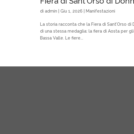
Fiera di Sant’Orso di Don
di
admin
|
Giu 1, 2026
|
Manifestazioni
La storia racconta che la Fiera di Sant’Orso di
di una stessa medaglia: la fiera di Aosta per gli
Bassa Valle. Le fiere...