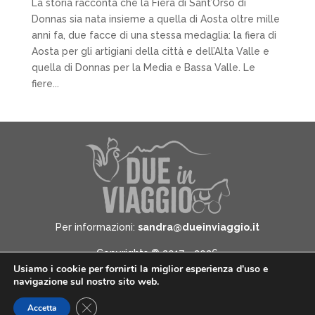
La storia racconta che la Fiera di Sant’Orso di
Donnas sia nata insieme a quella di Aosta oltre mille
anni fa, due facce di una stessa medaglia: la fiera di
Aosta per gli artigiani della città e dell’Alta Valle e
quella di Donnas per la Media e Bassa Valle. Le
fiere...
Per informazioni:
sandra@dueinviaggio.it
Copyrights © 2017 - 2026
Usiamo i cookie per fornirti la miglior esperienza d'uso e
Due in Viaggio - All Rights Reserved -
Informativa
navigazione sul nostro sito web.
sulla privacy
Close GDPR Cookie Banner
Accetta