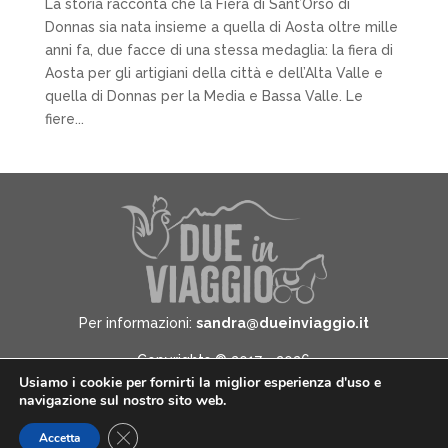
La storia racconta che la Fiera di Sant’Orso di
Donnas sia nata insieme a quella di Aosta oltre mille
anni fa, due facce di una stessa medaglia: la fiera di
Aosta per gli artigiani della città e dell’Alta Valle e
quella di Donnas per la Media e Bassa Valle. Le
fiere...
Per informazioni:
sandra@dueinviaggio.it
Copyrights © 2017 - 2026
Usiamo i cookie per fornirti la miglior esperienza d'uso e
Due in Viaggio - All Rights Reserved -
Informativa
navigazione sul nostro sito web.
sulla privacy
Close GDPR Cookie Banner
Accetta