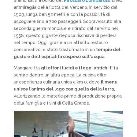
Siamo saliti a bordo del
Piroscafo Lombardia
, un’ex
ammiraglia della flotta del Verbano, in servizio dal
1909, lunga ben 52 metri e con la possibilità di
accogliere fino a 700 passeggeri. Sopravvissuto alla
seconda guerra mondiale e ritirato dal servizio nel
1958, questo gigante d’epoca rischiava di perdersi
nel tempo. Oggi, grazie a un attento restauro
conservativo, è stato trasformato in un
tempio del
gusto e dell'ospitalità sospeso sull'acqua
.
Mangiare tra
gli ottoni lucidi e i legni antichi
ti fa
sentire dentro un'altra epoca. La cucina offre
un’esperienza culinaria unica a km 0, dove
il menu
unisce l’anima del lago con quella della terra
,
valorizzando le materie prime di produzione propria
della famiglia e i vini di Cella Grande.