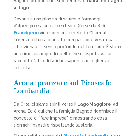
Bagnod propone nel suo percorso “
dalla montagna
al lago
”.
Davanti a una plancia di salumi e formaggi
d’alpeggio e a un calice di vino (forse due) di
Francigeno
vino spumante metodo Charmat,
Lorenzo ci ha raccontato con passione vera, quasi
istituzionale, il senso profondo del territorio. È stato
un primo assaggio di quello che ci aspettava: un
racconto fatto di fatiche, sapori e accoglienza
schietta.
Arona: pranzare sul Piroscafo
Lombardia
Da Orta, ci siamo spinti verso il
Lago Maggiore
, ad
Arona. Ed è qui che la famiglia Bagnod ridefinisce il
concetto di "fare impresa", dimostrando cosa
significhi investire rispettando la storia.